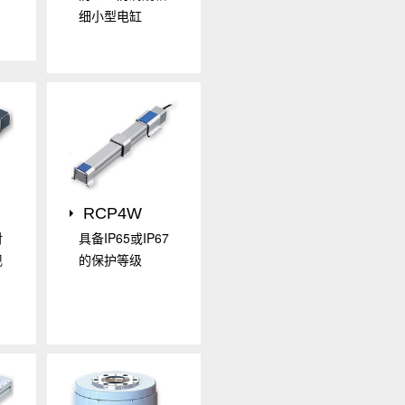
细小型电缸
RCP4W
对
具备IP65或IP67
现
的保护等级