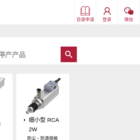
目录申请
登录
微信
停产产品
细小型 RCA
环
2W
防尘・防滴规格